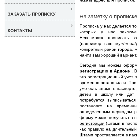
ЗАКАЗАТЬ ПРОПИСКУ
На заметку о прописк
Прописка у нас делается то
КОНТАКТЫ
которых у нас заключен
Невозможно прописать ва
(например ваш муж/жена/
конкретный район города, 
найти вам хороший вариант.
Сегодня мы можем офор
регистрацию в Ардоне
. 
это регистрационный учет п
временно остановился. Преи
уже есть штамп в паспорте
детей в школу или дет.
потребуется выписываться
постановке на времен
определенным периодом ре
форму можно получить на пе
регистрация
(штамп в паспор
как правило на длительный
Штамп проставляется в пасп