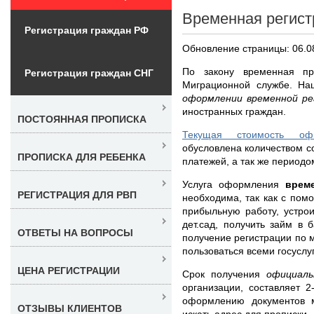
Временная регист
Регистрация граждан РФ
Обновление страницы: 06.0
По закону временная пр
Регистрация граждан СНГ
Миграционной службе. Н
оформлении временной р
иностранных граждан.
ПОСТОЯННАЯ ПРОПИСКА
Текущая стоимость оф
обусловлена количеством с
ПРОПИСКА ДЛЯ РЕБЕНКА
платежей, а так же периодо
Услуга оформления
врем
РЕГИСТРАЦИЯ ДЛЯ РВП
необходима, так как с пом
прибыльную работу, устро
дет.сад, получить займ в 
ОТВЕТЫ НА ВОПРОСЫ
получение регистрации по 
пользоваться всеми госусл
ЦЕНА РЕГИСТРАЦИИ
Срок получения
официал
организации, составляет 
оформлению документов 
ОТЗЫВЫ КЛИЕНТОВ
искать адрес для прописки.